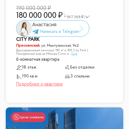
190 000 000
180 000 000
947 368
/м²
Анастасия
CITY PARK
Пресненский
,
ул. Мантулинская, 9к2
Двухуровневый пентхаус 190 м² в ЖК City Park |
Панорамный вид на Москва-Сити и
...
Ещё
6-комнатная квартира
18 этаж
Без отделки
190 кв.м
3 спальни
Цена снижена