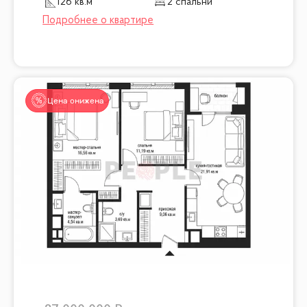
126 кв.м
2 спальни
Цена снижена