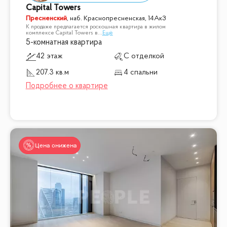
Capital Towers
Пресненский
,
наб. Краснопресненская, 14Ак3
К продаже предлагается роскошная квартира в жилом
комплексе Capital Towers в
...
Ещё
5-комнатная квартира
42 этаж
С отделкой
207.3 кв.м
4 спальни
Цена снижена