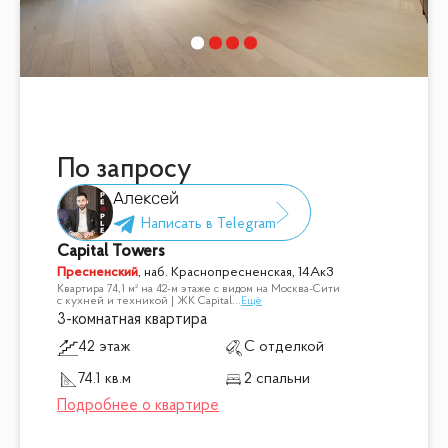
По запросу
Алексей
Capital Towers
Пресненский
,
наб. Краснопресненская, 14Ак3
Квартира 74,1 м² на 42-м этаже с видом на Москва-Сити
с кухней и техникой | ЖК Capital
...
Ещё
3-комнатная квартира
42 этаж
С отделкой
74.1 кв.м
2 спальни