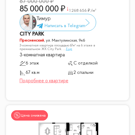
87 000 000
85 000 000
1 268 656
/м²
Тимур
CITY PARK
Пресненский
,
ул. Мантулинская, 9к6
3-комнатная квартира площадью 67м² на 6 этаже в
премиальном ЖК City Park.
...
Ещё
3-комнатная квартира
6 этаж
С отделкой
67 кв.м
2 спальни
Цена снижена