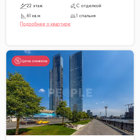
22 этаж
С отделкой
61 кв.м
1 спальня
Цена снижена