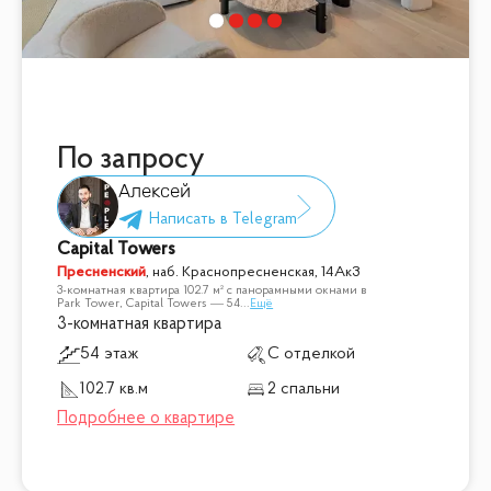
По запросу
Алексей
Capital Towers
Пресненский
,
наб. Краснопресненская, 14Ак3
3-комнатная квартира 102.7 м² с панорамными окнами в
Park Tower, Capital Towers — 54
...
Ещё
3-комнатная квартира
54 этаж
С отделкой
102.7 кв.м
2 спальни