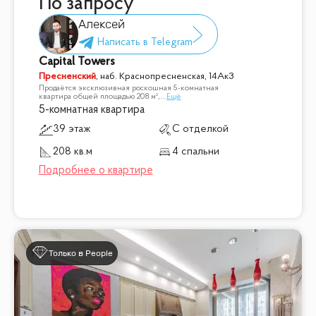
По запросу
Алексей
Capital Towers
Пресненский
,
наб. Краснопресненская, 14Ак3
Продаётся эксклюзивная роскошная 5-комнатная
квартира общей площадью 208 м²,
...
Ещё
5-комнатная квартира
39 этаж
С отделкой
208 кв.м
4 спальни
Только в People