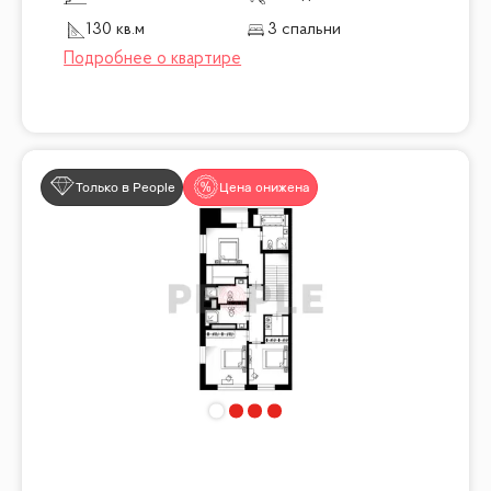
130 кв.м
3 спальни
Только в People
Цена снижена