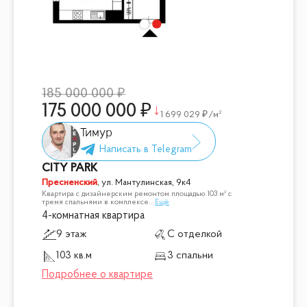
185 000 000
175 000 000
1 699 029
/м²
Тимур
CITY PARK
Пресненский
,
ул. Мантулинская, 9к4
Квартира с дизайнерским ремонтом площадью 103 м² с
тремя спальнями в комплексе
...
Ещё
4-комнатная квартира
9 этаж
С отделкой
103 кв.м
3 спальни