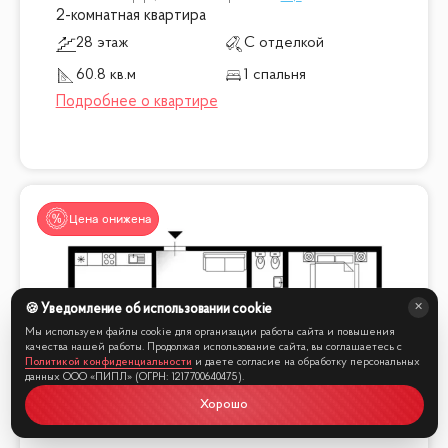
2-комнатная квартира
28 этаж
С отделкой
60.8 кв.м
1 спальня
Цена снижена
🍪 Уведомление об использовании cookie
Мы используем файлы cookie для организации работы сайта и повышения
качества нашей работы. Продолжая использование сайта, вы соглашаетесь с
Политикой конфиденциальности
и даете согласие на обработку персональных
данных ООО «ПИПЛ» (ОГРН: 1217700640475).
Хорошо