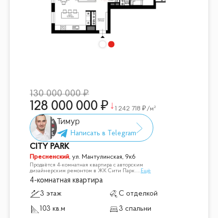
130 000 000
128 000 000
1 242 718
/м²
Тимур
CITY PARK
Пресненский
,
ул. Мантулинская, 9к6
Продаётся 4-комнатная квартира с авторским
дизайнерским ремонтом в ЖК Сити Парк.
...
Ещё
4-комнатная квартира
3 этаж
С отделкой
103 кв.м
3 спальни