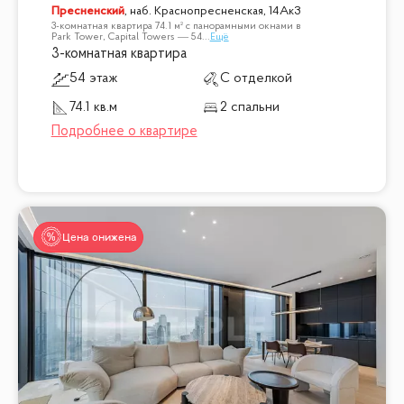
Пресненский
,
наб. Краснопресненская, 14Ак3
3-комнатная квартира 74.1 м² с панорамными окнами в
Park Tower, Capital Towers — 54
...
Ещё
3-комнатная квартира
54 этаж
С отделкой
74.1 кв.м
2 спальни
Цена снижена