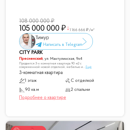
108 000 000
105 000 000
1 166 666
/м²
Тимур
CITY PARK
Пресненский
,
ул. Мантулинская, 9к4
Продается 3-х комнатная квартира 90 м2 с
современной новой отделкой, мебелью и
...
Ещё
3-комнатная квартира
1 этаж
С отделкой
90 кв.м
2 спальни