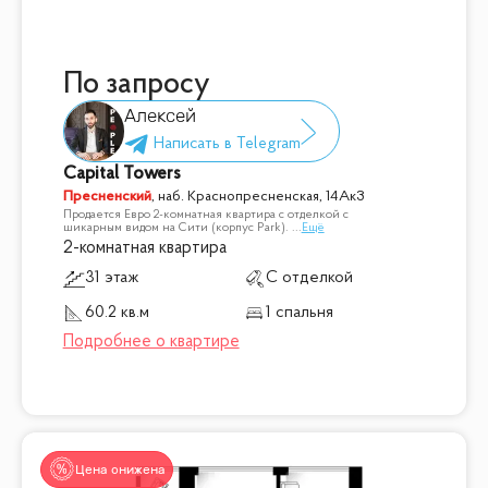
По запросу
Алексей
Capital Towers
Пресненский
,
наб. Краснопресненская, 14Ак3
Продается Евро 2-комнатная квартира с отделкой с
шикарным видом на Сити (корпус Park).
...
Ещё
2-комнатная квартира
31 этаж
С отделкой
60.2 кв.м
1 спальня
Цена снижена