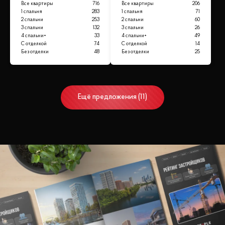
Все квартиры
716
Все квартиры
206
1 спальня
283
1 спальня
71
2 спальни
253
2 спальни
60
3 спальни
132
3 спальни
26
4 спальни+
33
4 спальни+
49
С отделкой
74
С отделкой
14
Без отделки
48
Без отделки
25
Ещё
предложения
(
11
)