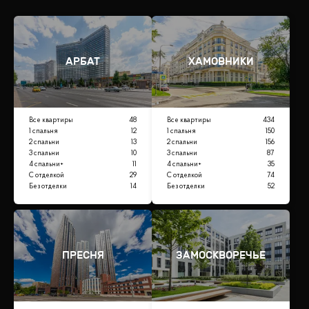
АРБАТ
ХАМОВНИКИ
Все квартиры
48
Все квартиры
434
1 спальня
12
1 спальня
150
2 спальни
13
2 спальни
156
3 спальни
10
3 спальни
87
4 спальни+
11
4 спальни+
35
С отделкой
29
С отделкой
74
Без отделки
14
Без отделки
52
ПРЕСНЯ
ЗАМОСКВОРЕЧЬЕ