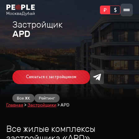
Москва
Дубай
Застройщик
APD
Связаться с застройщиком
Все ЖК
Рейтинг
Главная
Застройщики
APD
Все жилые комплексы
застройщика
«
APD
»