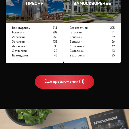
ПРЕСНЯ
ЗАМОСКВОРЕЧЬЕ
Все квартиры
714
Все квартиры
205
1 спальня
282
1 спальня
71
2 спальни
252
2 спальни
59
3 спальни
132
3 спальни
26
4 спальни+
33
4 спальни+
49
С отделкой
72
С отделкой
13
Без отделки
48
Без отделки
25
Ещё
предложения
(
11
)