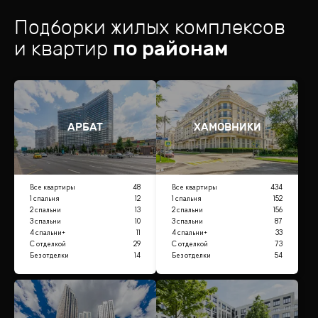
Подборки жилых комплексов
и квартир
по районам
АРБАТ
ХАМОВНИКИ
Все квартиры
48
Все квартиры
434
1 спальня
12
1 спальня
152
2 спальни
13
2 спальни
156
3 спальни
10
3 спальни
87
4 спальни+
11
4 спальни+
33
С отделкой
29
С отделкой
73
Без отделки
14
Без отделки
54