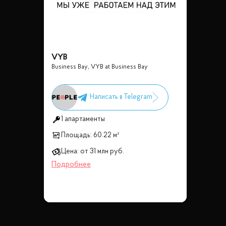
VYB
Business Bay
,
VYB at Business Bay
1 апартаменты
Площадь:
60.22 м²
Цена:
от
31 млн
руб.