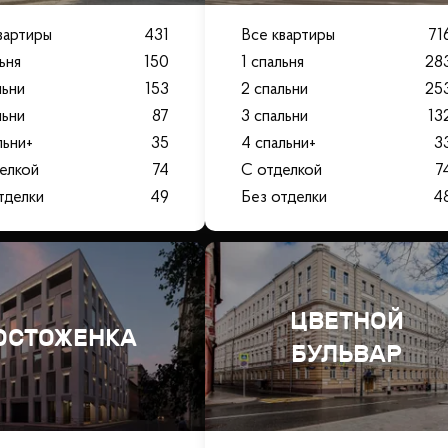
вартиры
431
Все квартиры
71
льня
150
1 спальня
28
льни
153
2 спальни
25
льни
87
3 спальни
13
льни+
35
4 спальни+
3
елкой
74
С отделкой
7
тделки
49
Без отделки
4
ЦВЕТНОЙ
ОСТОЖЕНКА
БУЛЬВАР