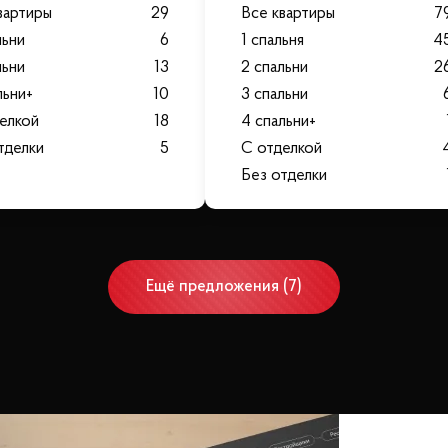
вартиры
29
Все квартиры
7
льни
6
1 спальня
4
льни
13
2 спальни
2
льни+
10
3 спальни
елкой
18
4 спальни+
тделки
5
С отделкой
Без отделки
Ещё
предложения
(
7
)