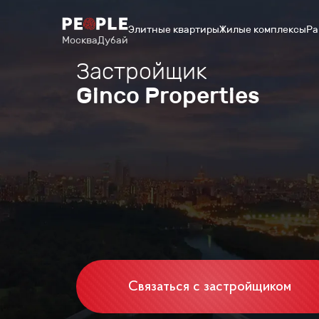
Элитные квартиры
Жилые комплексы
Ра
Москва
Дубай
Застройщик
Ginco Properties
Связаться с застройщиком