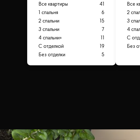
Все квартиры
41
Все к
1 спальня
6
2 спа
2 спальни
15
3 спа
3 спальни
7
4 спа
4 спальни+
11
С отд
С отделкой
19
Без о
Без отделки
5