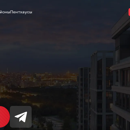
йоны
Пентхаусы