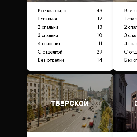
Все квартиры
48
Все к
1 спальня
12
1 спа
2 спальни
13
2 спа
3 спальни
10
3 спа
4 спальни+
11
4 спа
С отделкой
29
С отд
Без отделки
14
Без о
ТВЕРСКОЙ