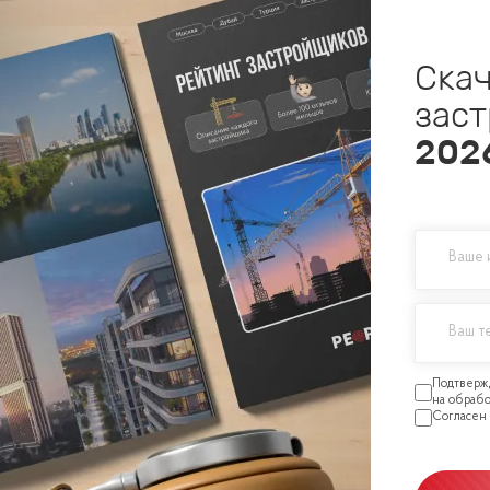
Скач
зас
202