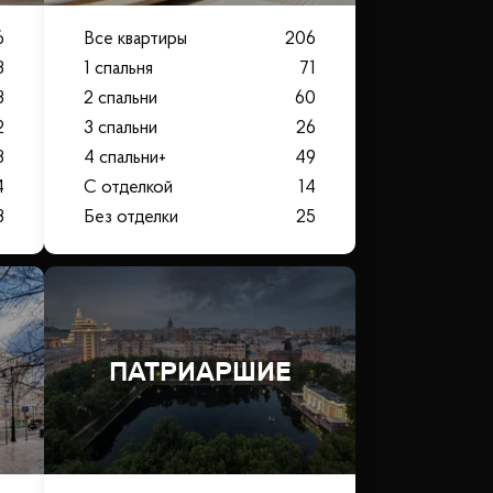
6
Все квартиры
206
3
1 спальня
71
3
2 спальни
60
2
3 спальни
26
3
4 спальни+
49
4
С отделкой
14
8
Без отделки
25
ПАТРИАРШИЕ