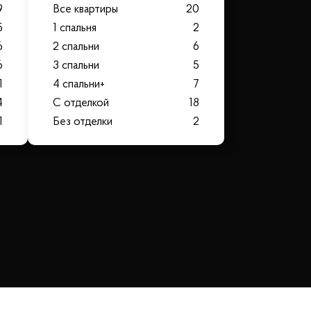
9
Все квартиры
20
5
1 спальня
2
6
2 спальни
6
6
3 спальни
5
1
4 спальни+
7
4
С отделкой
18
1
Без отделки
2