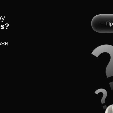
ру
es
?
ажи