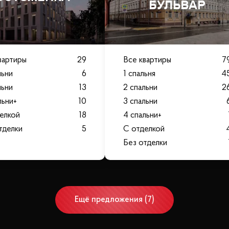
БУЛЬВАР
вартиры
29
Все квартиры
7
льни
6
1 спальня
4
льни
13
2 спальни
2
льни+
10
3 спальни
елкой
18
4 спальни+
тделки
5
С отделкой
Без отделки
Ещё
предложения
(
7
)