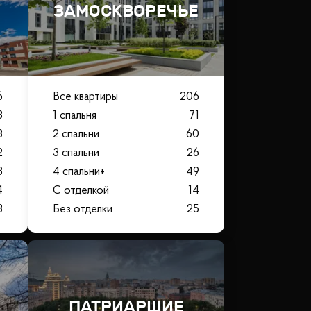
ЗАМОСКВОРЕЧЬЕ
6
Все квартиры
206
3
1 спальня
71
3
2 спальни
60
2
3 спальни
26
3
4 спальни+
49
4
С отделкой
14
8
Без отделки
25
ПАТРИАРШИЕ