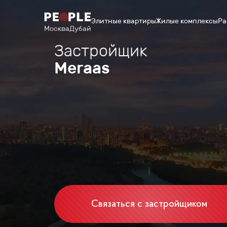
Элитные квартиры
Жилые комплексы
Ра
Москва
Дубай
Застройщик
Meraas
Связаться с застройщиком