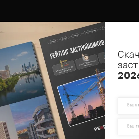
Скач
зас
202