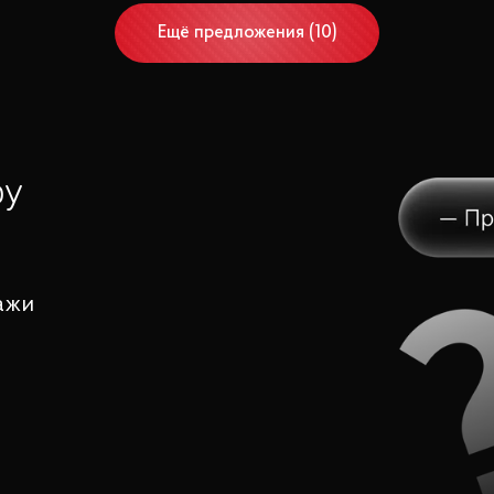
Ещё
предложения
(
10
)
ру
ажи