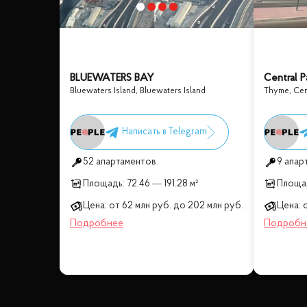
BLUEWATERS BAY
Central P
Bluewaters Island
,
Bluewaters Island
Thyme, Cent
52 апартаментов
9 апар
Площадь:
72.46 — 191.28 м²
Площа
Цена:
от
62 млн
руб.
до
202 млн
руб.
Цена: