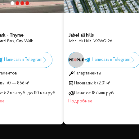
ark - Thyme
Jabel ali hills
ral Park, City Walk
Jebel Ali Hills
,
VXWG+26
таментов
1 апартаменты
дь:
70 — 856 м²
Площадь:
572.01 м²
от
52 млн
руб.
до
110 млн
руб.
Цена:
от
187 млн
руб.