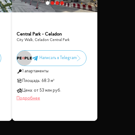
Central Park - Celadon
City Walk
,
Celadon Central Park
1 апартаменты
Площадь:
68.3 м²
Цена:
от
53 млн
руб.