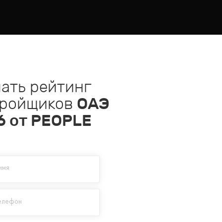
ать рейтинг
тройщиков
ОАЭ
6
от PEOPLE