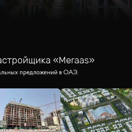
застройщика
«
Meraas
»
уальных предложений в ОАЭ.