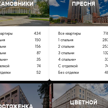
ХАМОВНИКИ
ПРЕСНЯ
вартиры
434
Все квартиры
71
льня
150
1 спальня
28
льни
156
2 спальни
25
льни
87
3 спальни
13
льни+
35
4 спальни+
3
елкой
74
С отделкой
7
тделки
52
Без отделки
4
ЦВЕТНОЙ
ОСТОЖЕНКА