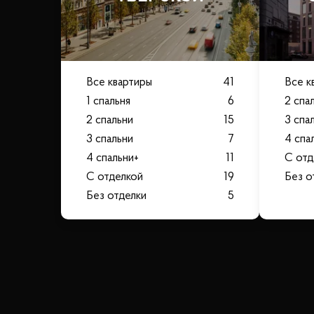
Все квартиры
41
Все к
1 спальня
6
2 спа
2 спальни
15
3 спа
3 спальни
7
4 спа
4 спальни+
11
С отд
С отделкой
19
Без о
Без отделки
5