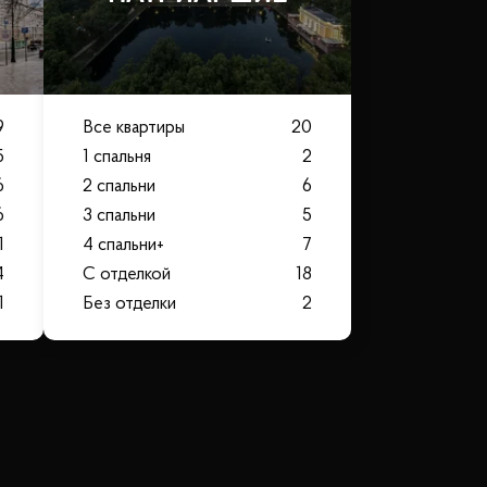
9
Все квартиры
20
5
1 спальня
2
6
2 спальни
6
6
3 спальни
5
1
4 спальни+
7
4
С отделкой
18
1
Без отделки
2