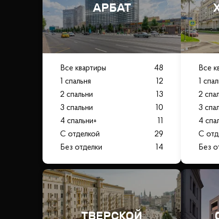
АРБАТ
Все квартиры
48
Все к
1 спальня
12
1 спа
2 спальни
13
2 спа
3 спальни
10
3 спа
4 спальни+
11
4 спа
С отделкой
29
С отд
Без отделки
14
Без о
ТВЕРСКОЙ