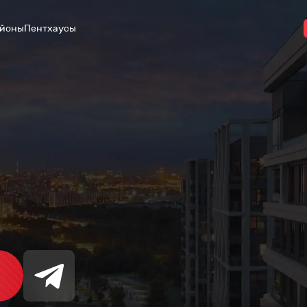
йоны
Пентхаусы