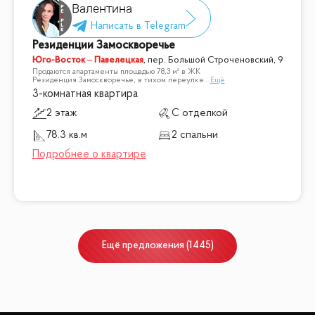
Валентина
Резиденции Замоскворечье
Юго-Восток – Павелецкая
,
пер. Большой Строченовский, 9
Продаются апартаменты площадью 78,3 м² в ЖК
Резиденция Замоскворечье, в тихом переулке
...
Ещё
3-комнатная квартира
2 этаж
С отделкой
78.3 кв.м
2 спальни
Ещё
предложения
(
1445
)