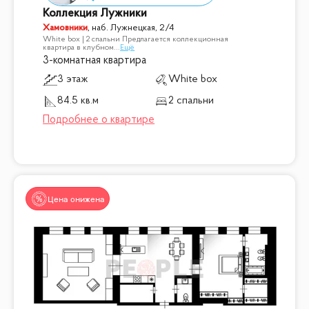
Коллекция Лужники
Хамовники
,
наб. Лужнецкая, 2/4
White box | 2 спальни Предлагается коллекционная
квартира в клубном
...
Ещё
3-комнатная квартира
3 этаж
White box
84.5 кв.м
2 спальни
Цена снижена