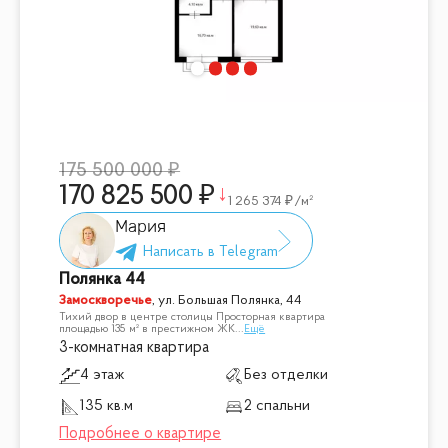
175 500 000
170 825 500
1 265 374
/м²
Мария
Полянка 44
Замоскворечье
,
ул. Большая Полянка, 44
Тихий двор в центре столицы Просторная квартира
площадью 135 м² в престижном ЖК
...
Ещё
3-комнатная квартира
4 этаж
Без отделки
135 кв.м
2 спальни