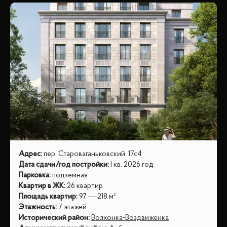
Адрес
:
пер. Староваганьковский, 17с4
Дата сдачи/год постройки
:
I кв. 2026 год
Парковка
:
подземная
Квартир в ЖК
:
26 квартир
Площадь квартир
:
97 — 218 м²
Этажность
:
7 этажей
Исторический район
:
Волхонка-Воздвиженка