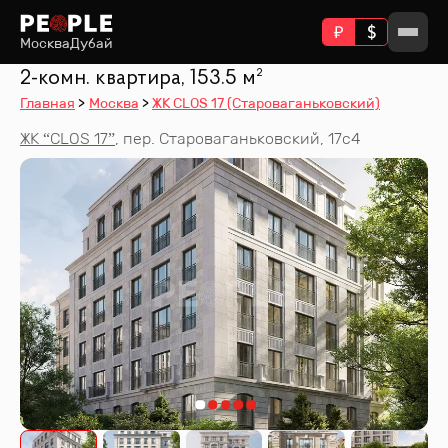
Москва
Дубай
2-комн. квартира, 153.5 м²
Главная
Москва
ЖК CLOS 17 (Староваганьковский)
ЖК “
CLOS 17
”
,
пер. Староваганьковский, 17с4