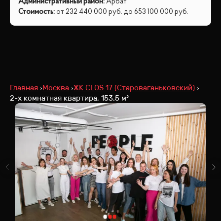
Административный район
:
Арбат
Стоимость
:
от
232 440 000
руб.
до
653 100 000
руб.
Главная
Москва
ЖК CLOS 17 (Староваганьковский)
2-х комнатная квартира, 153.5 м²