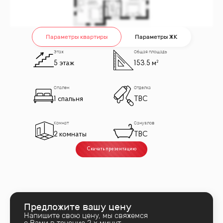
Параметры квартиры
Параметры ЖК
Этаж
Общая площадь
5 этаж
153.5 м²
Спален
Отделка
1 спальня
TBC
Комнат
Санузлов
2 комнаты
TBC
Скачать презентацию
Предложите вашу цену
Напишите свою цену, мы свяжемся
с Вами в течение 2‑х минут