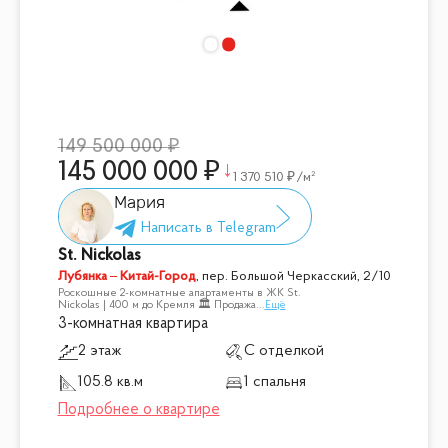
149 500 000
145 000 000
1 370 510
/м²
Мария
St. Nickolas
Лубянка – Китай-Город
,
пер. Большой Черкасский, 2/10
Роскошные 2-комнатные апартаменты в ЖК St.
Nickolas | 400 м до Кремля 🏛 Продажа
...
Ещё
3-комнатная квартира
2 этаж
С отделкой
105.8 кв.м
1 спальня