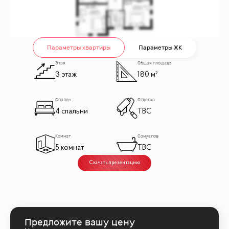
Параметры квартиры
Параметры ЖК
Этаж
Общая площадь
3 этаж
180 м²
Спален
Отделка
4 спальни
TBC
Комнат
Санузлов
5 комнат
TBC
Скачать презентацию
Предложите вашу цену