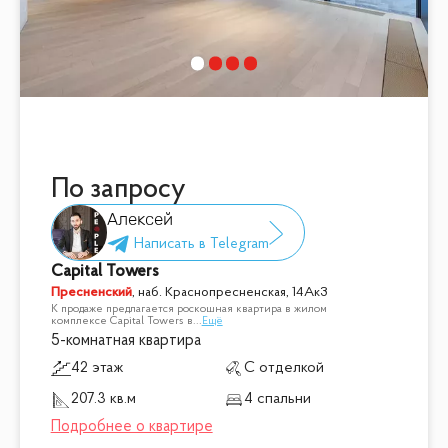
По запросу
Алексей
Capital Towers
Пресненский
,
наб. Краснопресненская, 14Ак3
К продаже предлагается роскошная квартира в жилом
комплексе Capital Towers в
...
Ещё
5-комнатная квартира
42 этаж
С отделкой
207.3 кв.м
4 спальни