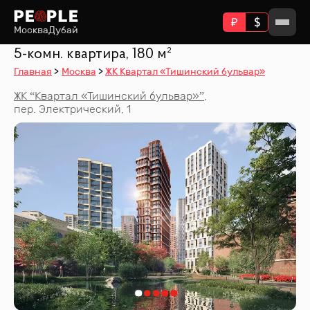
Москва
Дубай
5-комн. квартира, 180 м²
Главная
Москва
ЖК Квартал «Тишинский бульвар»
ЖК “
Квартал «Тишинский бульвар»
”
,
пер. Электрический, 1