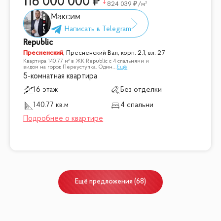
116 000 000
824 039
/м²
Максим
Republic
Пресненский
,
Пресненский Вал, корп. 2.1, вл. 27
Квартира 140,77 м² в ЖК Republic с 4 спальнями и
видом на город Переуступка. Один
...
Ещё
5-комнатная квартира
16 этаж
Без отделки
140.77 кв.м
4 спальни
Ещё
предложения
(
68
)