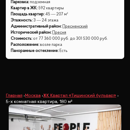
Парковка
:
подземная
Квартир в ЖК
:
592 квартиры
Площадь квартир
:
45 — 207 м²
Этажность
:
3 — 24 этажа
Административный район
:
Пресненский
Исторический район
:
Пресня
Стоимость
:
от
77 360 000
руб.
до
301 530 000
руб.
Расположение
:
возле парка
Панорамные остекление
:
Есть
Главная
Москва
ЖК Квартал «Тишинский бульвар»
5-х комнатная квартира, 180 м²