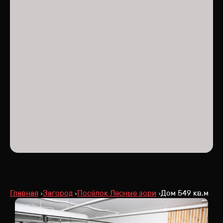
Главная
Загород
Посёлок Лесные зори
Дом 549 кв.м