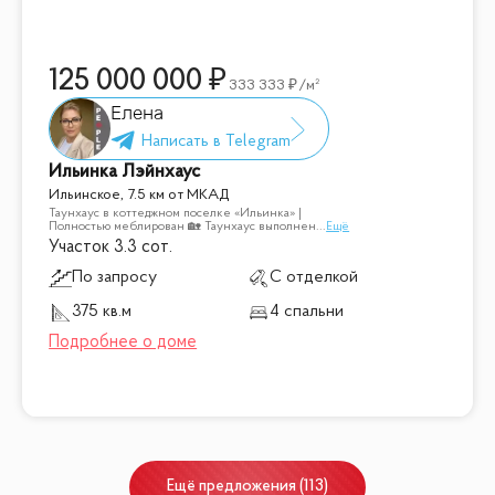
125 000 000
333 333
/м²
Елена
Ильинка Лэйнхаус
Ильинское, 7.5 км от МКАД
Таунхаус в коттеджном поселке «Ильинка» |
Полностью меблирован 🏡 Таунхаус выполнен
...
Ещё
Участок 3.3 сот.
По запросу
С отделкой
375 кв.м
4 спальни
Ещё
предложения
(
113
)