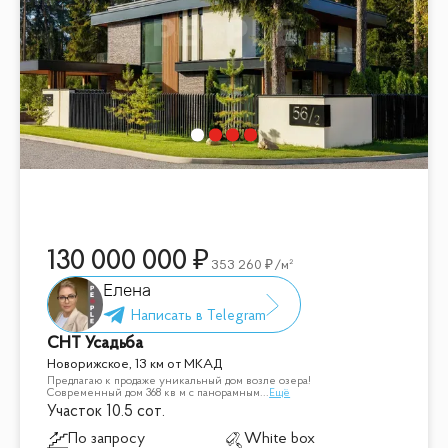
130 000 000
353 260
/м²
Елена
СНТ Усадьба
Новорижское, 13 км от МКАД
Предлагаю к продаже уникальный дом возле озера!
Современный дом 368 кв м с панорамным
...
Ещё
Участок 10.5 сот.
По запросу
White box