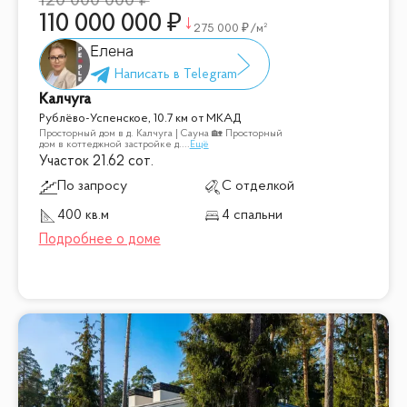
120 000 000
110 000 000
275 000
/м²
Елена
Калчуга
Рублёво-Успенское, 10.7 км от МКАД
Просторный дом в д. Калчуга | Сауна 🏡 Просторный
дом в коттеджной застройке д.
...
Ещё
Участок 21.62 сот.
По запросу
С отделкой
400 кв.м
4 спальни