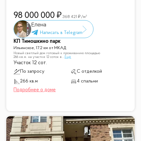
98 000 000
368 421
/м²
Елена
КП Тимошкино парк
Ильинское, 17.2 км от МКАД
Новый светлый дом готовый к проживанию площадью
266 кв.м. на участке 12 соток в
...
Ещё
Участок 12 сот.
По запросу
С отделкой
266 кв.м
4 спальни