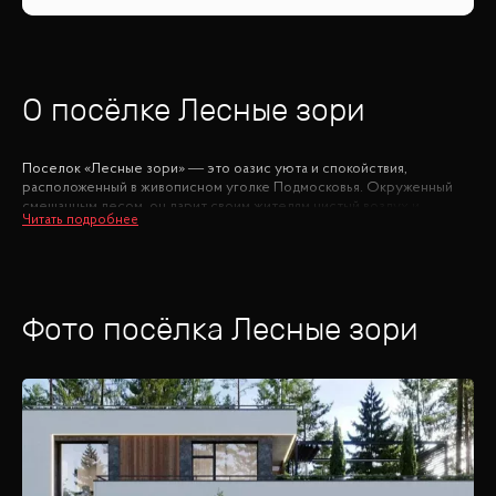
О посёлке
Лесные зори
Поселок «Лесные зори» — это оазис уюта и спокойствия,
расположенный в живописном уголке Подмосковья. Окруженный
смешанным лесом, он дарит своим жителям чистый воздух и
умиротворяющие пейзажи средней полосы России. Этот
экологически чистый район пользуется большой популярностью
благодаря своей красоте и гармонии с природой.
Комфортное проживание в «Лесных зорях» обеспечивается
Фото посёлка
Лесные зори
благодаря центральным коммуникациям и развитой инфраструктуре
соседнего санатория. Здесь каждый найдет занятие по душе: будь
то прогулки по живописным тропам, активный отдых или
расслабляющий досуг.
Всего в нескольких минутах от поселка находится
инфраструктурный комплекс Павлово Подворье, включающий в
себя все необходимое для современной жизни. Павловская
гимназия предоставляет качественное образование для детей, а
фитнес-клуб поможет поддерживать физическую форму и